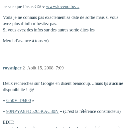
Je sais que l’asus G50v
www.loveno.be…
Voila je ne connais pas exactement sa date de sortie mais si vous
avez plus d’info n’hésitez pas.
Si vous avez des infos sur des autres sortie dites les
Merci d’avance à tous :o)
roysniper
2
Août 15, 2008, 7:09
Deux recherches sur Google en disent beaucoup…mais tjs
aucune
disponibilité ! :@
«
G50V T9400
»
«
90NPYA8FD5265KAC30N
» (C’est la référence constructeur)
EDIT: