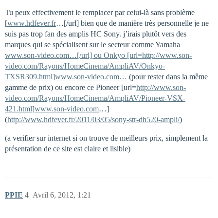
Tu peux effectivement le remplacer par celui-là sans problème
[
www.hdfever.fr
…[/url] bien que de manière très personnelle je ne
suis pas trop fan des amplis HC Sony. j’irais plutôt vers des
marques qui se spécialisent sur le secteur comme Yamaha
www.son-video.com…[/url] ou Onkyo [url=http://www.son-
video.com/Rayons/HomeCinema/AmpliAV/Onkyo-
TXSR309.html]www.son-video.com…
(pour rester dans la même
gamme de prix) ou encore ce Pioneer [url=
http://www.son-
video.com/Rayons/HomeCinema/AmpliAV/Pioneer-VSX-
421.html
]
www.son-video.com
…]
(
http://www.hdfever.fr/2011/03/05/sony-str-dh520-ampli/
)
(a verifier sur internet si on trouve de meilleurs prix, simplement la
présentation de ce site est claire et lisible)
PPIE
4
Avril 6, 2012, 1:21