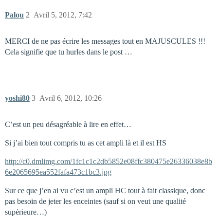
Palou
2
Avril 5, 2012, 7:42
MERCI de ne pas écrire les messages tout en MAJUSCULES !!!
Cela signifie que tu hurles dans le post …
yoshi80
3
Avril 6, 2012, 10:26
C’est un peu désagréable à lire en effet…
Si j’ai bien tout compris tu as cet ampli là et il est HS
http://c0.dmlimg.com/1fc1c1c2db5852e08ffc380475e26336038e8b
6e2065695ea552fafa473c1bc3.jpg
Sur ce que j’en ai vu c’est un ampli HC tout à fait classique, donc
pas besoin de jeter les enceintes (sauf si on veut une qualité
supérieure…)