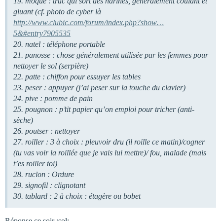
19. moque : truc qui sort des narines, généralement coulant et
gluant (cf. photo de cyber là
http://www.clubic.com/forum/index.php?show…
5&#entry7905535
20. natel : téléphone portable
21. panosse : chose généralement utilisée par les femmes pour
nettoyer le sol (serpière)
22. patte : chiffon pour essuyer les tables
23. peser : appuyer (j’ai peser sur la touche du clavier)
24. pive : pomme de pain
25. pougnon : p’tit papier qu’on emploi pour tricher (anti-
sèche)
26. poutser : nettoyer
27. roiller : 3 à choix : pleuvoir dru (il roille ce matin)/cogner
(tu vas voir la roillée que je vais lui mettre)/ fou, malade (mais
t’es roiller toi)
28. ruclon : Ordure
29. signofil : clignotant
30. tablard : 2 à choix : étagère ou bobet
Réponse ce soir :sol: