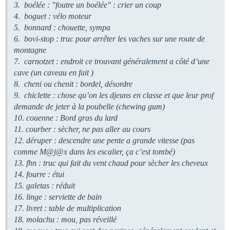
3. boélée : "foutre un boélée" : crier un coup
4. boguet : vélo moteur
5. bonnard : chouette, sympa
6. bovi-stop : truc pour arrêter les vaches sur une route de
montagne
7. carnotzet : endroit ce trouvant généralement a côté d’une
cave (un caveau en fait )
8. cheni ou chenit : bordel, désordre
9. chiclette : chose qu’on les djeuns en classe et que leur prof
demande de jeter à la poubelle (chewing gum)
10. couenne : Bord gras du lard
11. courber : sècher, ne pas aller au cours
12. déruper : descendre une pente a grande vitesse (pas
comme M@j@x dans les escalier, ça c’est tombé)
13. fhn : truc qui fait du vent chaud pour sècher les cheveux
14. fourre : étui
15. galetas : réduit
16. linge : serviette de bain
17. livret : table de multiplication
18. molachu : mou, pas réveillé