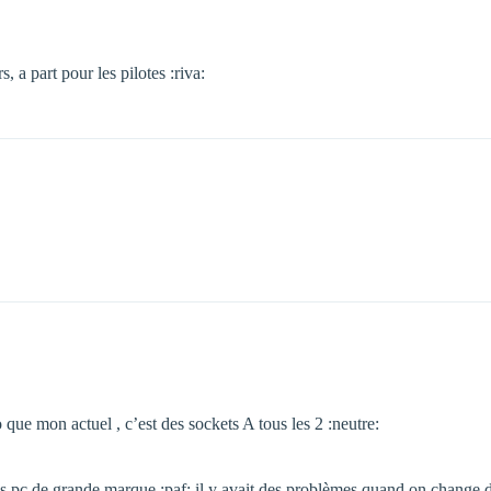
, a part pour les pilotes :riva:
 que mon actuel , c’est des sockets A tous les 2 :neutre:
es pc de grande marque :paf: il y avait des problèmes quand on change