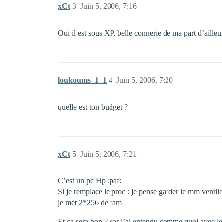
xCt
3
Juin 5, 2006, 7:16
Oui il est sous XP, belle connerie de ma part d’ailleurs
loukoums_1_1
4
Juin 5, 2006, 7:20
quelle est ton budget ?
xCt
5
Juin 5, 2006, 7:21
C’est un pc Hp :paf:
Si je remplace le proc : je pense garder le mm ventilo
je met 2*256 de ram
Et ca sera bon ? car j’ai entendu comme quoi avec l