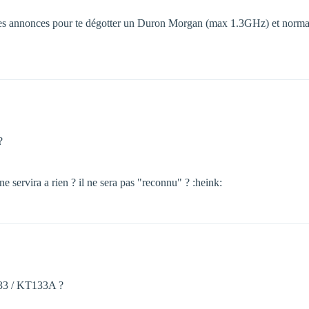
 ptites annonces pour te dégotter un Duron Morgan (max 1.3GHz) et no
?
ne servira a rien ? il ne sera pas "reconnu" ? :heink:
133 / KT133A ?