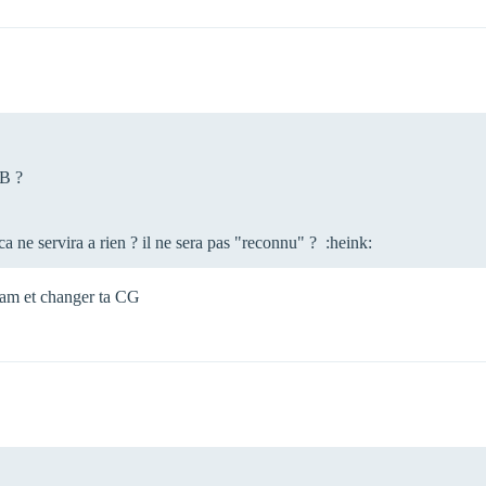
SB ?
ca ne servira a rien ? il ne sera pas "reconnu" ? :heink:
ram et changer ta CG