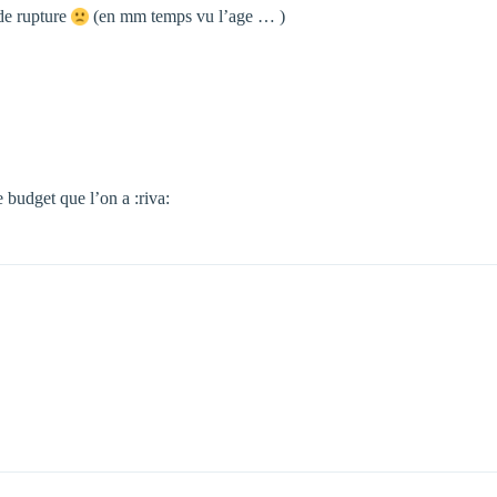
de rupture
(en mm temps vu l’age … )
 budget que l’on a :riva: