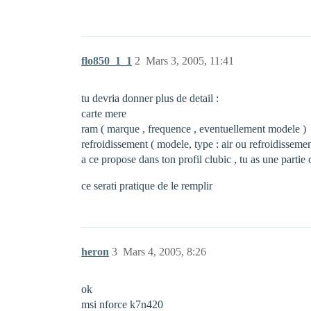
flo850_1_1
2
Mars 3, 2005, 11:41
tu devria donner plus de detail :
carte mere
ram ( marque , frequence , eventuellement modele )
refroidissement ( modele, type : air ou refroidisseme
a ce propose dans ton profil clubic , tu as une partie
ce serati pratique de le remplir
heron
3
Mars 4, 2005, 8:26
ok
msi nforce k7n420