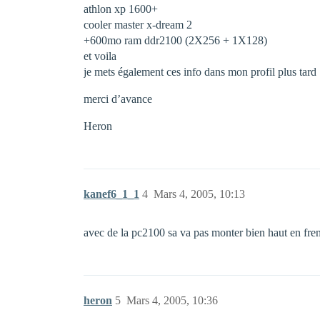
athlon xp 1600+
cooler master x-dream 2
+600mo ram ddr2100 (2X256 + 1X128)
et voila
je mets également ces info dans mon profil plus tard
merci d’avance
Heron
kanef6_1_1
4
Mars 4, 2005, 10:13
avec de la pc2100 sa va pas monter bien haut en fr
heron
5
Mars 4, 2005, 10:36