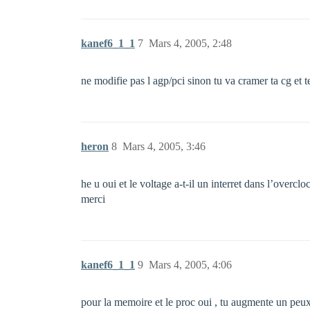
kanef6_1_1
7
Mars 4, 2005, 2:48
ne modifie pas l agp/pci sinon tu va cramer ta cg et t
heron
8
Mars 4, 2005, 3:46
he u oui et le voltage a-t-il un interret dans l’overclo
merci
kanef6_1_1
9
Mars 4, 2005, 4:06
pour la memoire et le proc oui , tu augmente un peux 