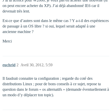
J’ai la licence pour W2000, je veux pas en acheter une nouvelle (si
on peut encore acheter du XP). J’ai déjà abandonné IE6 car il
devenait très lent.
Est-ce que d’autres sont dans le même cas ? Y a-t-il des expériences
de passage à un OS libre ? si oui, lequel serait adapté à une
ancienne machine ?
Merci
euchrid
2
Avril 30, 2012, 5:59
Il faudrait connaitre ta configuration ; regarde du coté des
distributions Linux ; pour de bons conseils à ce sujet, repose ta
question dans le forum « os alternatifs » (demande éventuellement à
un modo d’y déplacer ton topic).