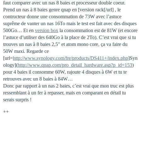
faut comparer avec un nas 8 baies et processeur double coeur.
Prend un nas à 8 baies genre qnap en [version rack[/url] , le
contructeur donne une consommation de 73W avec l’astuce
suprême de vanter un nas 16To mais le test est fait avec des disques
500Go… Et en
version box
la consommation est de 81W (et encore
l’astuce d’utiliser des 640Go à la place de 2To). C’est vrai que si tu
trouves un nas à 8 baies 2,5" et atom mono core, ça va faire du
50W maxi. Regarde ce
[url=
http://www.synology.com/fre/products/DS411+/index.php
]Syn
ology](
http://www.qnap.com/pro_detail_hardware.asp?p_id=153
)
pour 4 baies il consomme 60W, rajoute 4 disques à 6W et tu te
retrouves avec un 8 baies à 84W…
Donc par rapport à un nas 2 baies, c’est vrai que mon truc est plus
ressemblant à un fer à repasser, mais en comparant en détail tu
serais surpris !
++