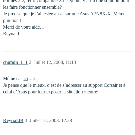
normes 2.2, retro-compatible 2.1 ? Si oui, y a t-il une solution pour
les faire fonctionner ensemble?
Je précise que je l’ai testée aussi sur une Asus A7N8X-X. Même
punition !
Merci de votre aide…
Reynald
chafoin_1_1
2
Juillet 12, 2008, 11:13
Même cas
ici
:arf:
Je pense que le mieux, c’est de s’adresser au support Corsair et à
celui d’Asus pour leur exposer la situation :neutre:
ReynaldB
3
Juillet 12, 2008, 12:28