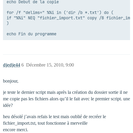
echo Debut de la copie

for /f "delims=" %%i in ('dir /b *.txt') do (

if "%%i" NEQ "fichier_import.txt" copy /B fichier_imp
)

djedje44
6
Décembre 15, 2010, 9:00
bonjour,
je teste le dernier script mais après la création du dossier sortie il ne
me copie pas les fichiers alors qu’il le fait avec le premier script. une
idée?
heu désolé j’avais refais le test mais oublié de recréer le
fichier_import.txt, tout fonctionne à merveille
encore merci.