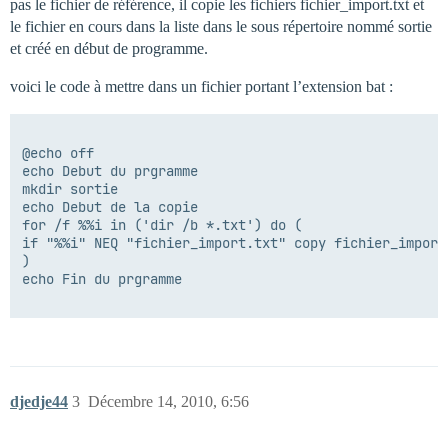
pas le fichier de référence, il copie les fichiers fichier_import.txt et
le fichier en cours dans la liste dans le sous répertoire nommé sortie
et créé en début de programme.
voici le code à mettre dans un fichier portant l’extension bat :
@echo off

echo Debut du prgramme

mkdir sortie

echo Debut de la copie

for /f %%i in ('dir /b *.txt') do (

if "%%i" NEQ "fichier_import.txt" copy fichier_import
)

echo Fin du prgramme

djedje44
3
Décembre 14, 2010, 6:56