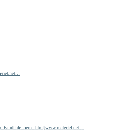
eriel.net…
on_Familiale_oem_.html]www.materiel.net…