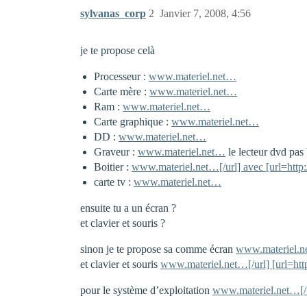
sylvanas_corp
2
Janvier 7, 2008, 4:56
je te propose celà
Processeur :
www.materiel.net…
Carte mère :
www.materiel.net…
Ram :
www.materiel.net…
Carte graphique :
www.materiel.net…
DD :
www.materiel.net…
Graveur :
www.materiel.net…
le lecteur dvd pas 
Boitier :
www.materiel.net…[/url] avec [url=htt
carte tv :
www.materiel.net…
ensuite tu a un écran ?
et clavier et souris ?
sinon je te propose sa comme écran
www.materiel.
et clavier et souris
www.materiel.net…[/url] [url=ht
pour le système d’exploitation
www.materiel.net…[/