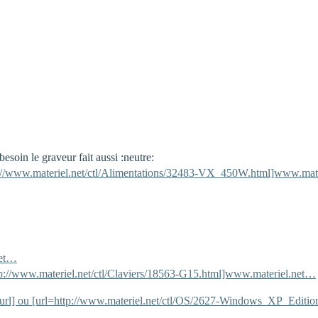
besoin le graveur fait aussi :neutre:
p://www.materiel.net/ctl/Alimentations/32483-VX_450W.html]www.mat
net…
tp://www.materiel.net/ctl/Claviers/18563-G15.html]www.materiel.net…
url] ou [url=http://www.materiel.net/ctl/OS/2627-Windows_XP_Editi