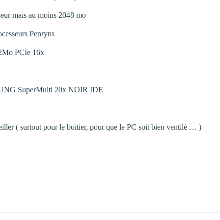
sseur mais au moins 2048 mo
rocesseurs Penryns
12Mo PCIe 16x
G SuperMulti 20x NOIR IDE
ller ( surtout pour le boitier, pour que le PC soit bien ventilé … )