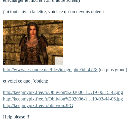
telecharger le mod et voir d’autre screen)
j´ai tout suivi a la lettre, voici ce qu´on devrais obtenir :
http://www.tessource.net/files/image.php?id=4778
(en plus grand)
et voici ce que j´obtient:
http://keepmypix.free.fr/Oblivion%202006-1…19-06-15-42.jpg
http://keepmypix.free.fr/Oblivion%202006-1…19-03-44-06.jpg
http://keepmypix.free.fr/oblivion.JPG
Help please !!