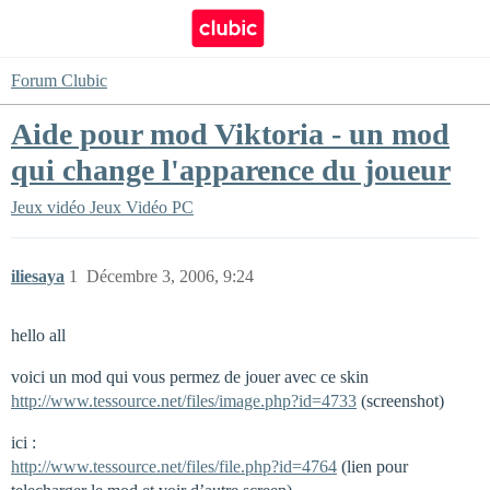
Forum Clubic
Aide pour mod Viktoria - un mod
qui change l'apparence du joueur
Jeux vidéo
Jeux Vidéo PC
iliesaya
1
Décembre 3, 2006, 9:24
hello all
voici un mod qui vous permez de jouer avec ce skin
http://www.tessource.net/files/image.php?id=4733
(screenshot)
ici :
http://www.tessource.net/files/file.php?id=4764
(lien pour