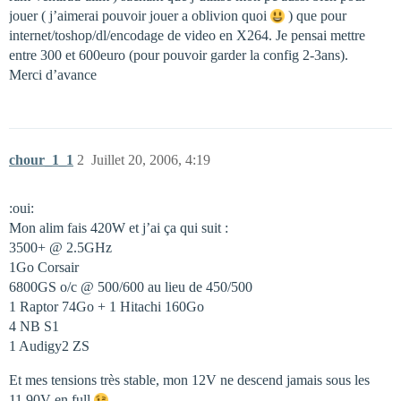
jouer ( j’aimerai pouvoir jouer a oblivion quoi
) que pour
internet/toshop/dl/encodage de video en X264. Je pensai mettre
entre 300 et 600euro (pour pouvoir garder la config 2-3ans).
Merci d’avance
chour_1_1
2
Juillet 20, 2006, 4:19
:oui:
Mon alim fais 420W et j’ai ça qui suit :
3500+ @ 2.5GHz
1Go Corsair
6800GS o/c @ 500/600 au lieu de 450/500
1 Raptor 74Go + 1 Hitachi 160Go
4 NB S1
1 Audigy2 ZS
Et mes tensions très stable, mon 12V ne descend jamais sous les
11.90V en full