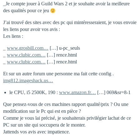
_Je compte jouer à Guild Wars 2 et je souhaite avoir la meilleure
des qualités pour ce jeu
J’ai trouvé des sites avec des pc qui mintéresseraient, je vous envoie
les liens pour avoir vos avis :
Les liens :
_
www.grosbill.com…
[…] u-pc_seuls
_
www.clubic.com…
[…] rence.html
_
www.clubic.com…
[…] rence.html
Et sur un autre forum une personne ma fait cette config .
img812.imageshack.us…
le CPU, i5 2500K, 190 :
www.amazon.fr…
[…] 069&sr=8-1
Que pensez-vous de ces machines rapport qualité/prix ? Ou une
modification sur le Pc qui est en pièce ?
Comme je vous lai précisé, je souhaiterais privilégier lachat de ce
PC sur un site qui soccupera de le monter.
Jattends vos avis avec impatience.