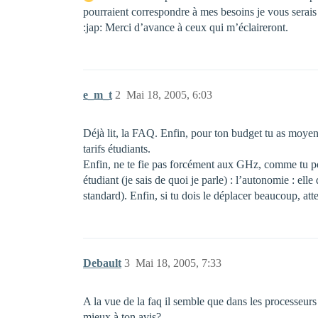
pourraient correspondre à mes besoins je vous serais 
:jap: Merci d’avance à ceux qui m’éclaireront.
e_m_t
2
Mai 18, 2005, 6:03
Déjà lit, la FAQ. Enfin, pour ton budget tu as moye
tarifs étudiants.
Enfin, ne te fie pas forcément aux GHz, comme tu pou
étudiant (je sais de quoi je parle) : l’autonomie : el
standard). Enfin, si tu dois le déplacer beaucoup, at
Debault
3
Mai 18, 2005, 7:33
A la vue de la faq il semble que dans les processeurs 
mieux à ton avis?