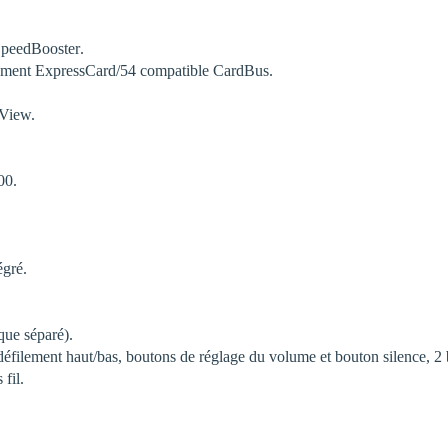
eedBooster.
gement ExpressCard/54 compatible CardBus.
tView.
00.
égré.
que séparé).
 défilement haut/bas, boutons de réglage du volume et bouton silence, 2
fil.