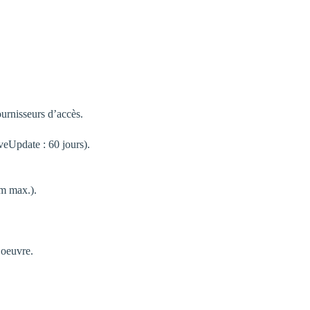
ournisseurs d’accès.
veUpdate : 60 jours).
mm max.).
d’oeuvre.