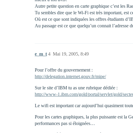
Autre petite question en carte graphique c’est les Rad
Tu sembles dire que le Wi-Fi est très important, est
Où est ce que sont indiquées les offres étudiants d’IB
Au passage est ce que quelqu’un connait l’adresse du
e_m_t
4
Mai 19, 2005, 8:49
Pour l’offre du gouvernement :
http://delegation.internet.gouv.fr/mipe/
Sur le site d’IBM tu as une rubrique dédiée :
http://www-1.ibm.com/gold/portal/servlet/gold/s
Le wifi est important car aujourd’hui quasiment toute
Pour les cartes graphiques, la plus puissante est 
performances pas si éloignées…