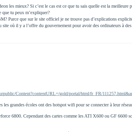
eon les mieux? Si c’est le cas est ce que tu sais quelle est la meilleure 
 ce que tu peux m’expliquer?
M? Parce que sur le site officiel je ne trouve pas d’explications explicite
 site où il y a l’offre du gouvernement pour avoir des ordinateurs à des
ecteurpublic/Content?contentURL=/gold/portal/html/fr_FR/111257.h
s les grandes écoles ont des hotspot wifi pour se connecter à leur réseau
la Geforce 6800. Cependant des cartes comme les ATI X600 ou GF 6600 s