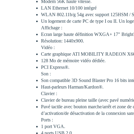
Modem 56K haute vitesse.
LAN Ethernet 10/100 intégré
WLAN 802.11b/g 54g avec support 125HSM / Sp
Un logement de carte PC de type I ou II. Un lo
Affichage :
Ecran large haute définition WXGA+ 17" Brigh
Résolution: 1440x900.
Vidéo :
Carte graphique ATI MOBILITY RADEON X6
128 Mo de mémoire vidéo dédiée.
PCI Express®.
Son :
Son compatible 3D Sound Blaster Pro 16 bits int
Haut-parleurs Harman/Kardon®.
Clavier :
Clavier de bureau pleine taille (avec pavé numéri
Pavé tactile avec bouton marche/arrêt et zone de
d’activation/de désactivation de la connexion sans 
Ports :
1 port VGA.
4 ports USB 2.0.