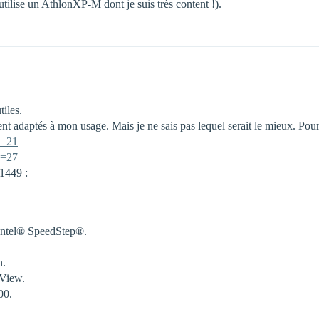
tilise un AthlonXP-M dont je suis très content !).
tiles.
nt adaptés à mon usage. Mais je ne sais pas lequel serait le mieux. Pour
d=21
d=27
1449 :
Intel® SpeedStep®.
n.
tView.
00.