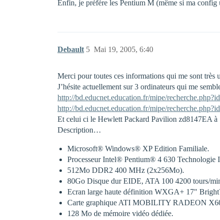
Enfin, je préfère les Pentium M (même si ma config u
Debault
5
Mai 19, 2005, 6:40
Merci pour toutes ces informations qui me sont très u
J’hésite actuellement sur 3 ordinateurs qui me semble
http://bd.educnet.education.fr/mipe/recherche.php?i
http://bd.educnet.education.fr/mipe/recherche.php?i
Et celui ci le Hewlett Packard Pavilion zd8147EA à 
Description…
Microsoft® Windows® XP Edition Familiale.
Processeur Intel® Pentium® 4 630 Technologie 
512Mo DDR2 400 MHz (2x256Mo).
80Go Disque dur EIDE, ATA 100 4200 tours/mi
Ecran large haute définition WXGA+ 17" Brigh
Carte graphique ATI MOBILITY RADEON X6
128 Mo de mémoire vidéo dédiée.