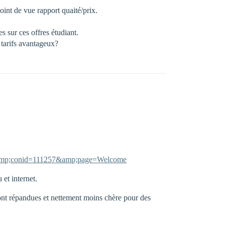
point de vue rapport quaité/prix.
s sur ces offres étudiant.
 tarifs avantageux?
tml&amp;conid=111257&amp;page=Welcome
 et internet.
ont répandues et nettement moins chère pour des