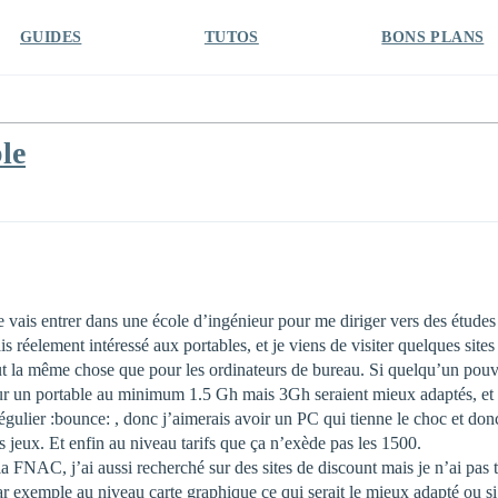
GUIDES
TUTOS
BONS PLANS
le
je vais entrer dans une école d’ingénieur pour me diriger vers des études
 réelement intéressé aux portables, et je viens de visiter quelques sites
tout la même chose que pour les ordinateurs de bureau. Si quelqu’un pou
pour un portable au minimum 1.5 Gh mais 3Gh seraient mieux adaptés, et
r régulier :bounce: , donc j’aimerais avoir un PC qui tienne le choc et d
 jeux. Et enfin au niveau tarifs que ça n’exède pas les 1500.
la FNAC, j’ai aussi recherché sur des sites de discount mais je n’ai pa
r exemple au niveau carte graphique ce qui serait le mieux adapté ou si