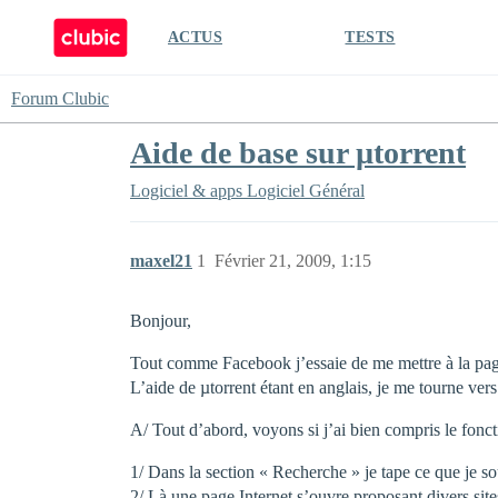
ACTUS
TESTS
Forum Clubic
Aide de base sur µtorrent
Logiciel & apps
Logiciel Général
maxel21
1
Février 21, 2009, 1:15
Bonjour,
Tout comme Facebook j’essaie de me mettre à la pag
L’aide de µtorrent étant en anglais, je me tourne vers
A/ Tout d’abord, voyons si j’ai bien compris le fonc
1/ Dans la section « Recherche » je tape ce que je so
2/ Là une page Internet s’ouvre proposant divers sites 