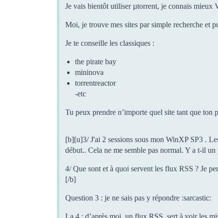
Je vais bientôt utiliser µtorrent, je connais mieux
Moi, je trouve mes sites par simple recherche et 
Je te conseille les classiques :
the pirate bay
mininova
torrentreactor
-etc
Tu peux prendre n’importe quel site tant que ton p
[b][u]3/ J'ai 2 sessions sous mon WinXP SP3 . Les 
début.. Cela ne me semble pas normal. Y a t-il un
4/ Que sont et à quoi servent les flux RSS ? Je p
[/b]
Question 3 : je ne sais pas y répondre :sarcastic:
La 4 : d’après moi, un flux RSS, sert à voir les mi