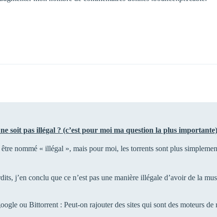
e soit pas illégal ? (c’est pour moi ma question la plus importante
 être nommé « illégal », mais pour moi, les torrents sont plus simplemen
erdits, j’en conclu que ce n’est pas une manière illégale d’avoir de la mu
google ou Bittorrent : Peut-on rajouter des sites qui sont des moteurs de r