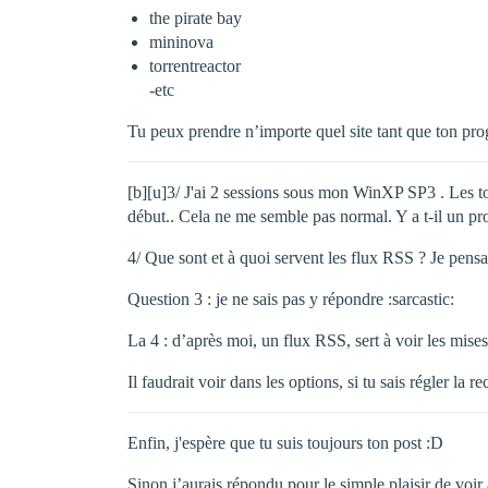
the pirate bay
mininova
torrentreactor
-etc
Tu peux prendre n’importe quel site tant que ton prog
[b][u]3/ J'ai 2 sessions sous mon WinXP SP3 . Les tor
début.. Cela ne me semble pas normal. Y a t-il un p
4/ Que sont et à quoi servent les flux RSS ? Je pens
Question 3 : je ne sais pas y répondre :sarcastic:
La 4 : d’après moi, un flux RSS, sert à voir les mise
Il faudrait voir dans les options, si tu sais régler la
Enfin, j'espère que tu suis toujours ton post :D
Sinon j’aurais répondu pour le simple plaisir de v