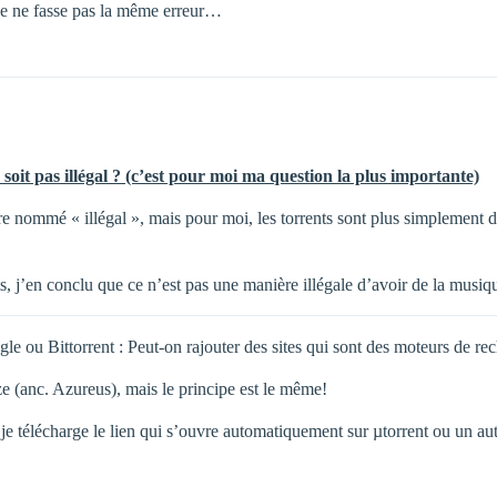
je ne fasse pas la même erreur…
soit pas illégal ? (c’est pour moi ma question la plus importante)
re nommé « illégal », mais pour moi, les torrents sont plus simplement d
its, j’en conclu que ce n’est pas une manière illégale d’avoir de la musiq
gle ou Bittorrent : Peut-on rajouter des sites qui sont des moteurs de rec
uze (anc. Azureus), mais le principe est le même!
s je télécharge le lien qui s’ouvre automatiquement sur µtorrent ou un 