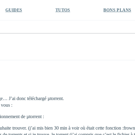
GUIDES
TUTOS
BONS PLANS
e… J’ai donc téléchargé µtorrent.
 vous :
tionnement de µtorrent :
uhaite trouver. (j’ai mis bien 30 min à voir où était cette fonction :fro
de torrents et si je trouve, le torrent (j’ai compris que c’est le fichier à