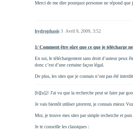
Merci de me dire pourquoi personne ne répond que 
hydrophasis
3
Avril 9, 2009, 3:52
1/ Comment être sûre que ce que je télécharge ne 
En soi, le téléchargement sans droit d’auteur peux êt
donc c’est d’une certaine façon légal.
De plus, les sites que je connais n’ont pas été interd
[b][u]2/ J'ai vu que la recherche peut se faire par goo
Je vais bientôt utiliser µtorrent, je connais mieux V
Moi, je trouve mes sites par simple recherche et pui
Je te conseille les classiques :