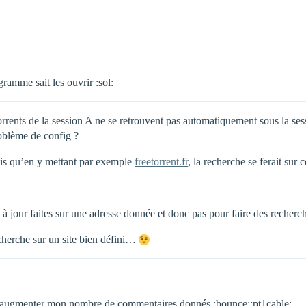
ramme sait les ouvrir :sol:
rents de la session A ne se retrouvent pas automatiquement sous la sessi
roblème de config ?
ais qu’en y mettant par exemple
freetorrent.fr
, la recherche se ferait sur 
s à jour faites sur une adresse donnée et donc pas pour faire des recherc
 recherche sur un site bien défini…
oir augmenter mon nombre de commentaires donnés :bounce::pt1cable: