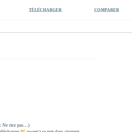
TÉLÉCHARGER
COMPARER
wn: Ne riez pas…)
 télécharger
:sweet:) se met dans µtorrent.