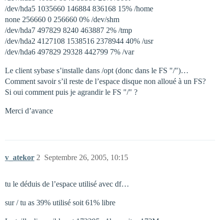
/dev/hda5 1035660 146884 836168 15% /home
none 256660 0 256660 0% /dev/shm
/dev/hda7 497829 8240 463887 2% /tmp
/dev/hda2 4127108 1538516 2378944 40% /usr
/dev/hda6 497829 29328 442799 7% /var
Le client sybase s’installe dans /opt (donc dans le FS "/")…
Comment savoir s’il reste de l’espace disque non alloué à un FS?
Si oui comment puis je agrandir le FS "/" ?
Merci d’avance
v_atekor
2
Septembre 26, 2005, 10:15
tu le déduis de l’espace utilisé avec df…
sur / tu as 39% utilisé soit 61% libre