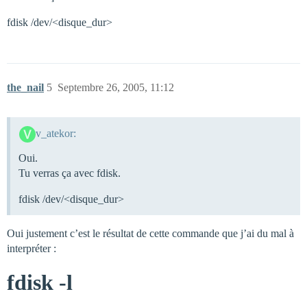
fdisk /dev/<disque_dur>
the_nail
5
Septembre 26, 2005, 11:12
v_atekor:
Oui.
Tu verras ça avec fdisk.
fdisk /dev/<disque_dur>
Oui justement c’est le résultat de cette commande que j’ai du mal à
interpréter :
fdisk -l