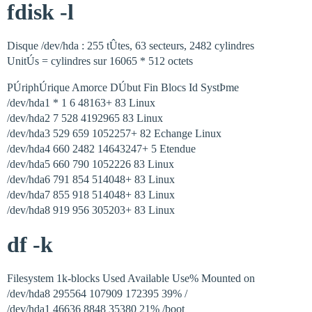
fdisk -l
Disque /dev/hda : 255 tÛtes, 63 secteurs, 2482 cylindres
UnitÚs = cylindres sur 16065 * 512 octets
PÚriphÚrique Amorce DÚbut Fin Blocs Id SystÞme
/dev/hda1 * 1 6 48163+ 83 Linux
/dev/hda2 7 528 4192965 83 Linux
/dev/hda3 529 659 1052257+ 82 Echange Linux
/dev/hda4 660 2482 14643247+ 5 Etendue
/dev/hda5 660 790 1052226 83 Linux
/dev/hda6 791 854 514048+ 83 Linux
/dev/hda7 855 918 514048+ 83 Linux
/dev/hda8 919 956 305203+ 83 Linux
df -k
Filesystem 1k-blocks Used Available Use% Mounted on
/dev/hda8 295564 107909 172395 39% /
/dev/hda1 46636 8848 35380 21% /boot