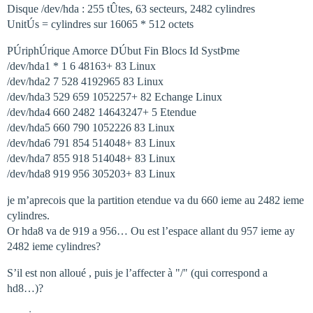
Disque /dev/hda : 255 tÛtes, 63 secteurs, 2482 cylindres
UnitÚs = cylindres sur 16065 * 512 octets
PÚriphÚrique Amorce DÚbut Fin Blocs Id SystÞme
/dev/hda1 * 1 6 48163+ 83 Linux
/dev/hda2 7 528 4192965 83 Linux
/dev/hda3 529 659 1052257+ 82 Echange Linux
/dev/hda4 660 2482 14643247+ 5 Etendue
/dev/hda5 660 790 1052226 83 Linux
/dev/hda6 791 854 514048+ 83 Linux
/dev/hda7 855 918 514048+ 83 Linux
/dev/hda8 919 956 305203+ 83 Linux
je m’aprecois que la partition etendue va du 660 ieme au 2482 ieme
cylindres.
Or hda8 va de 919 a 956… Ou est l’espace allant du 957 ieme ay
2482 ieme cylindres?
S’il est non alloué , puis je l’affecter à "/" (qui correspond a
hd8…)?