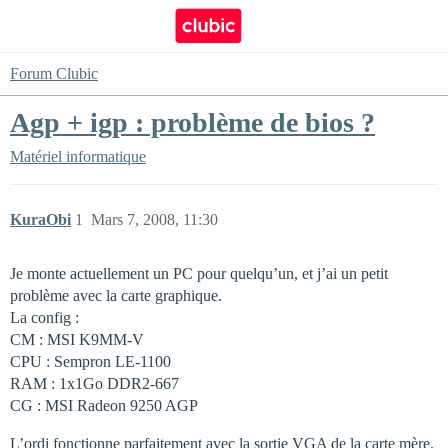
Forum Clubic
Agp + igp : problème de bios ?
Matériel informatique
KuraObi
1
Mars 7, 2008, 11:30
Je monte actuellement un PC pour quelqu’un, et j’ai un petit
problème avec la carte graphique.
La config :
CM : MSI K9MM-V
CPU : Sempron LE-1100
RAM : 1x1Go DDR2-667
CG : MSI Radeon 9250 AGP
L’ordi fonctionne parfaitement avec la sortie VGA de la carte mère.