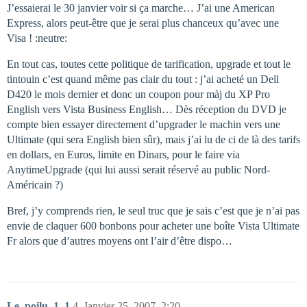
J’essaierai le 30 janvier voir si ça marche… J’ai une American
Express, alors peut-être que je serai plus chanceux qu’avec une
Visa ! :neutre:
En tout cas, toutes cette politique de tarification, upgrade et tout le
tintouin c’est quand même pas clair du tout : j’ai acheté un Dell
D420 le mois dernier et donc un coupon pour màj du XP Pro
English vers Vista Business English… Dès réception du DVD je
compte bien essayer directement d’upgrader le machin vers une
Ultimate (qui sera English bien sûr), mais j’ai lu de ci de là des tarifs
en dollars, en Euros, limite en Dinars, pour le faire via
AnytimeUpgrade (qui lui aussi serait réservé au public Nord-
Américain ?)
Bref, j’y comprends rien, le seul truc que je sais c’est que je n’ai pas
envie de claquer 600 bonbons pour acheter une boîte Vista Ultimate
Fr alors que d’autres moyens ont l’air d’être dispo…
Le_poilu_1_1
4
Janvier 25, 2007, 2:20