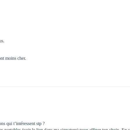
us.
ont moins cher.
ns qui t’intéressent stp ?
 les portables (voir le lien dans ma signature) pour affiner ton choix. En 