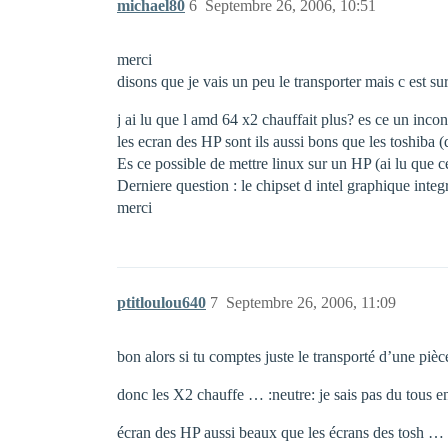
michael80
6
Septembre 26, 2006, 10:51
merci
disons que je vais un peu le transporter mais c est s
j ai lu que l amd 64 x2 chauffait plus? es ce un inco
les ecran des HP sont ils aussi bons que les toshiba (
Es ce possible de mettre linux sur un HP (ai lu que c
Derniere question : le chipset d intel graphique integr
merci
ptitloulou640
7
Septembre 26, 2006, 11:09
bon alors si tu comptes juste le transporté d’une pièc
donc les X2 chauffe … :neutre: je sais pas du tous e
écran des HP aussi beaux que les écrans des tosh … pa