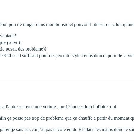
urtout pou rle ranger dans mon bureau et pouvoir l utiliser en salon quan
nveniant?
que j ai vu)?
ela posait des probleme)?
e 950 es til suffisant pour des jeux du style civilisation et pour de la vi
e a l’autre ou avec une voiture , un 17pouces fera l’affaire :oui:
nfin ça posse pas trop de problème que ça chauffe a partir du moment qu
reil je sais pas car j’ai pas encore eu de HP dans les mains donc je sais