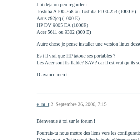
J ai deja un peu regarder :
Toshiba A100-768 ou Toshiba P100-253 (1000 E)
Asus z92jcq (1000 E)
HP DV 9005 EA (1000E)
Acer 5611 ou 9302 (800 E)
Autre chose je pense installer une version linux dess
Es t il vrai que HP tatoue ses portables ?
Les Acer sont ils fiable? SAV? car il est vrai qu ils s
D avance merci
e_m_t
2
Septembre 26, 2006, 7:15
Bienvenue à toi sur le forum !
Pourrais-tu nous mettre des liens vers les configuratio
D’autre part, n’hsite pas à lire le topic référence sur