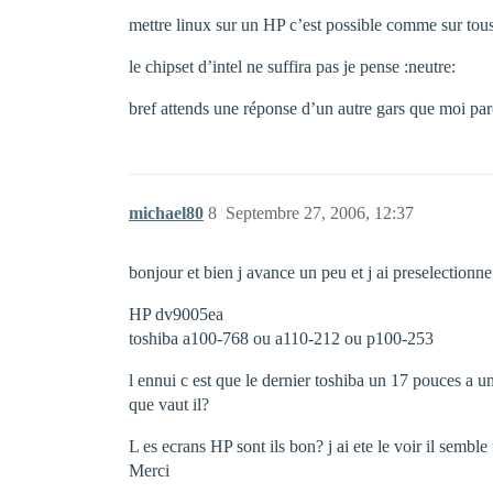
mettre linux sur un HP c’est possible comme sur tous 
le chipset d’intel ne suffira pas je pense :neutre:
bref attends une réponse d’un autre gars que moi parce
michael80
8
Septembre 27, 2006, 12:37
bonjour et bien j avance un peu et j ai preselectionne
HP dv9005ea
toshiba a100-768 ou a110-212 ou p100-253
l ennui c est que le dernier toshiba un 17 pouces a
que vaut il?
L es ecrans HP sont ils bon? j ai ete le voir il semb
Merci