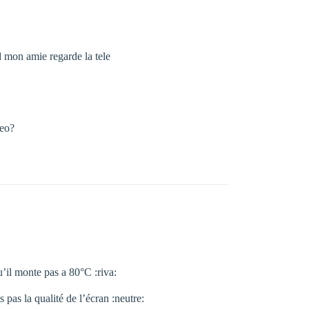
d mon amie regarde la tele
deo?
’il monte pas a 80°C :riva:
 pas la qualité de l’écran :neutre: