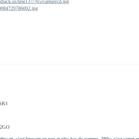
eshack.us/img137/765/capturecd.jpg
19084729786002.jpg
USB3
x2GO
rthwatt, c’est bruyant un peu et plus bas de gamme. 380w c’est serrer 