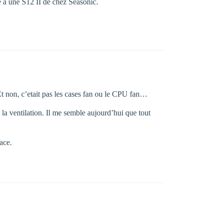
e à une S12 II de chez Seasonic.
Et non, c’etait pas les cases fan ou le CPU fan…
 la ventilation. Il me semble aujourd’hui que tout
ace.