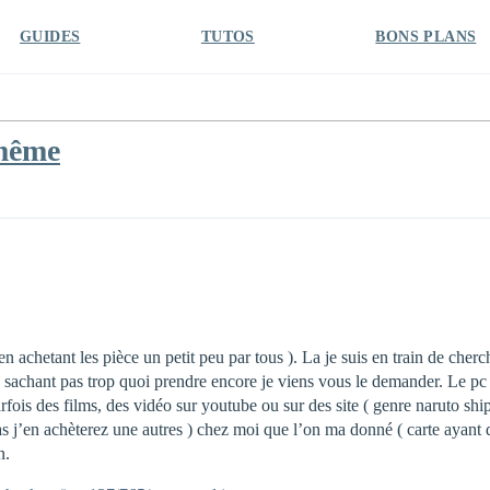
GUIDES
TUTOS
BONS PLANS
 même
 achetant les pièce un petit peu par tous ). La je suis en train de cherc
ne sachant pas trop quoi prendre encore je viens vous le demander. Le p
parfois des films, des vidéo sur youtube ou sur des site ( genre naruto s
 j’en achèterez une autres ) chez moi que l’on ma donné ( carte ayant d
n.