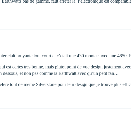
, Earthwatts bas de gamme, faut arrêter là, l’electronique est comparabl
ter etait bruyante tout court et c’etait une 430 montee avec une 4850. 
ui est certes tres bonne, mais plutot point de vue design justement avec
 en dessous, et non pas comme la Earthwatt avec qu’un petit fan…
refere tout de meme Silverstone pour leur design que je trouve plus effic