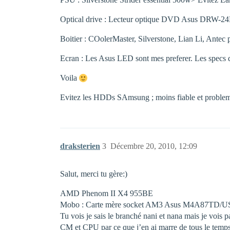
Optical drive : Lecteur optique DVD Asus DRW-24
Boitier : COolerMaster, Silverstone, Lian Li, Antec
Ecran : Les Asus LED sont mes preferer. Les specs de
Voila
Evitez les HDDs SAmsung ; moins fiable et problem
draksterien
3
Décembre 20, 2010, 12:09
Salut, merci tu gère:)
AMD Phenom II X4 955BE
Mobo : Carte mère socket AM3 Asus M4A87TD/
Tu vois je sais le branché nani et nana mais je vois 
CM et CPU par ce que j’en ai marre de tous le temps