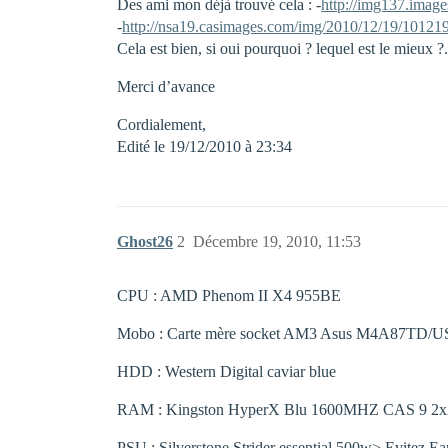
Des ami mon déjà trouvé cela : -
http://img137.imag
-
http://nsa19.casimages.com/img/2010/12/19/1012
Cela est bien, si oui pourquoi ? lequel est le mieux ?.
Merci d’avance
Cordialement,
Edité le 19/12/2010 à 23:34
Ghost26
2
Décembre 19, 2010, 11:53
CPU : AMD Phenom II X4 955BE
Mobo : Carte mère socket AM3 Asus M4A87TD/
HDD : Western Digital caviar blue
RAM : Kingston HyperX Blu 1600MHZ CAS 9 2
PSU : Silverstone Strider essential 500w> Evitez Ea