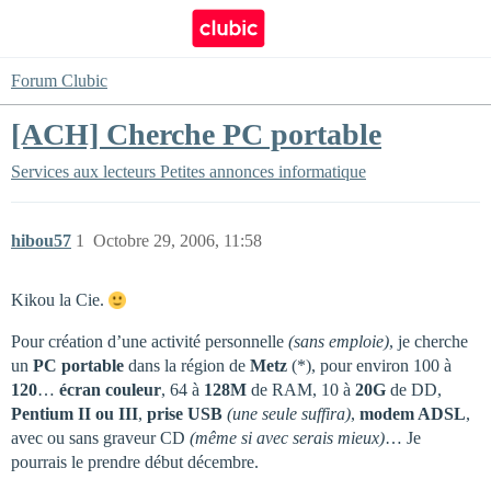
Forum Clubic
[ACH] Cherche PC portable
Services aux lecteurs
Petites annonces informatique
hibou57
1
Octobre 29, 2006, 11:58
Kikou la Cie.
Pour création d’une activité personnelle
(sans emploie)
, je cherche
un
PC portable
dans la région de
Metz
(*), pour environ 100 à
120
…
écran couleur
, 64 à
128M
de RAM, 10 à
20G
de DD,
Pentium II ou III
,
prise USB
(une seule suffira)
,
modem ADSL
,
avec ou sans graveur CD
(même si avec serais mieux)
… Je
pourrais le prendre début décembre.