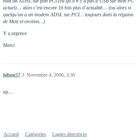
était un ADSL sur port PCI
(vu qu’il n’y a pas d’USB sur mon PC
actuel)
… alors c’est encore 10 fois plus d’actualité…
(ou alors si
quelqu’un a un modem ADSL sur PCI… toujours dans la réguion
de Metz et environ…)
Y a urgence
Merci
hibou57
3
Novembre 4, 2006, 3:30
up…
Accueil
Catégories
Lignes directrices