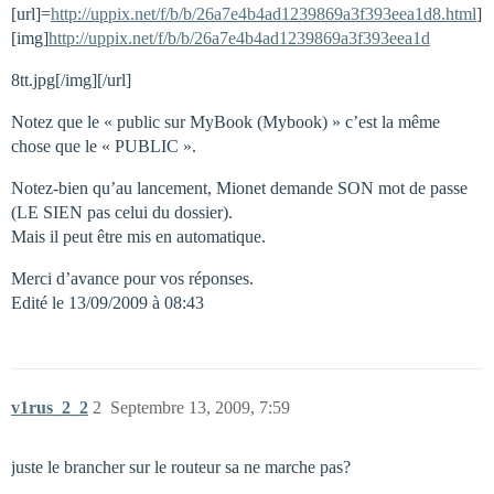
[url]=
http://uppix.net/f/b/b/26a7e4b4ad1239869a3f393eea1d8.html
]
[img]
http://uppix.net/f/b/b/26a7e4b4ad1239869a3f393eea1d
8tt.jpg[/img][/url]
Notez que le « public sur MyBook (Mybook) » c’est la même
chose que le « PUBLIC ».
Notez-bien qu’au lancement, Mionet demande SON mot de passe
(LE SIEN pas celui du dossier).
Mais il peut être mis en automatique.
Merci d’avance pour vos réponses.
Edité le 13/09/2009 à 08:43
v1rus_2_2
2
Septembre 13, 2009, 7:59
juste le brancher sur le routeur sa ne marche pas?