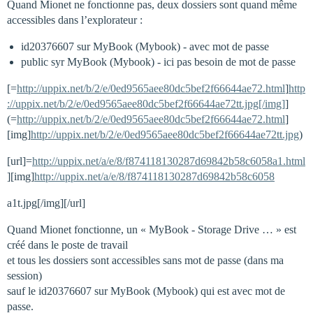
Quand Mionet ne fonctionne pas, deux dossiers sont quand même
accessibles dans l’explorateur :
id20376607 sur MyBook (Mybook) - avec mot de passe
public syr MyBook (Mybook) - ici pas besoin de mot de passe
[=
http://uppix.net/b/2/e/0ed9565aee80dc5bef2f66644ae72.html
]
http
://uppix.net/b/2/e/0ed9565aee80dc5bef2f66644ae72tt.jpg[/img]
]
(=
http://uppix.net/b/2/e/0ed9565aee80dc5bef2f66644ae72.html
]
[img]
http://uppix.net/b/2/e/0ed9565aee80dc5bef2f66644ae72tt.jpg
)
[url]=
http://uppix.net/a/e/8/f874118130287d69842b58c6058a1.html
][img]
http://uppix.net/a/e/8/f874118130287d69842b58c6058
a1t.jpg[/img][/url]
Quand Mionet fonctionne, un « MyBook - Storage Drive … » est
créé dans le poste de travail
et tous les dossiers sont accessibles sans mot de passe (dans ma
session)
sauf le id20376607 sur MyBook (Mybook) qui est avec mot de
passe.