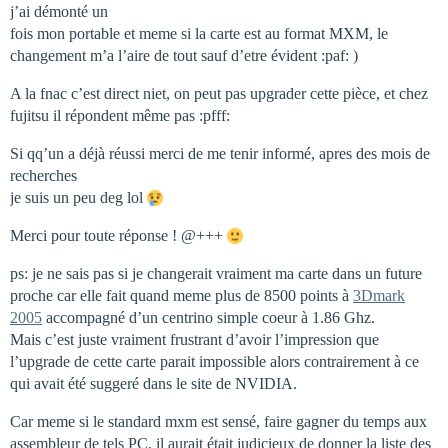
j’ai démonté un
fois mon portable et meme si la carte est au format MXM, le
changement m’a l’aire de tout sauf d’etre évident :paf: )
A la fnac c’est direct niet, on peut pas upgrader cette pièce, et chez
fujitsu il répondent même pas :pfff:
Si qq’un a déjà réussi merci de me tenir informé, apres des mois de
recherches
je suis un peu deg lol
Merci pour toute réponse ! @+++
ps: je ne sais pas si je changerait vraiment ma carte dans un future
proche car elle fait quand meme plus de 8500 points à
3Dmark
2005
accompagné d’un centrino simple coeur à 1.86 Ghz.
Mais c’est juste vraiment frustrant d’avoir l’impression que
l’upgrade de cette carte parait impossible alors contrairement à ce
qui avait été suggeré dans le site de NVIDIA.
Car meme si le standard mxm est sensé, faire gagner du temps aux
assembleur de tels PC, il aurait était judicieux de donner la liste des