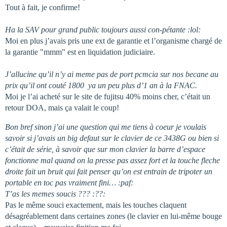
Tout à fait, je confirme!
Ha la SAV pour grand public toujours aussi con-pétante :lol:
Moi en plus j’avais pris une ext de garantie et l’organisme chargé de
la garantie "mmm" est en liquidation judiciaire.
J’allucine qu’il n’y ai meme pas de port pcmcia sur nos becane au
prix qu’il ont couté 1800  ya un peu plus d’1 an à la FNAC.
Moi je l’ai acheté sur le site de fujitsu 40% moins cher, c’était un
retour DOA, mais ça valait le coup!
Bon bref sinon j’ai une question qui me tiens à coeur je voulais
savoir si j’avais un big defaut sur le clavier de ce 3438G ou bien si
c’était de série, à savoir que sur mon clavier la barre d’espace
fonctionne mal quand on la presse pas assez fort et la touche fleche
droite fait un bruit qui fait penser qu’on est entrain de tripoter un
portable en toc pas vraiment fini… :paf:
T’as les memes soucis ??? :??:
Pas le même souci exactement, mais les touches claquent
désagréablement dans certaines zones (le clavier en lui-même bouge