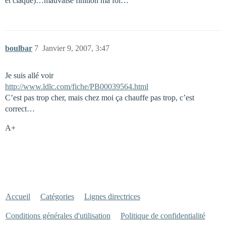
et claque)…mauvaise finition ma foi…
boulbar
7
Janvier 9, 2007, 3:47
Je suis allé voir
http://www.ldlc.com/fiche/PB00039564.html
C’est pas trop cher, mais chez moi ça chauffe pas trop, c’est
correct…
A+
Accueil
Catégories
Lignes directrices
Conditions générales d'utilisation
Politique de confidentialité