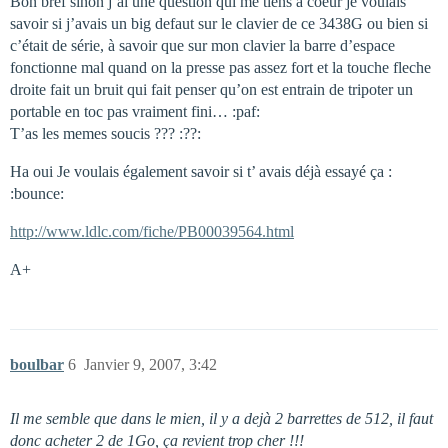
Bon bref sinon j’ai une question qui me tiens à coeur je voulais
savoir si j’avais un big defaut sur le clavier de ce 3438G ou bien si
c’était de série, à savoir que sur mon clavier la barre d’espace
fonctionne mal quand on la presse pas assez fort et la touche fleche
droite fait un bruit qui fait penser qu’on est entrain de tripoter un
portable en toc pas vraiment fini… :paf:
T’as les memes soucis ??? :??:
Ha oui Je voulais également savoir si t’ avais déjà essayé ça :
:bounce:
http://www.ldlc.com/fiche/PB00039564.html
A+
boulbar
6
Janvier 9, 2007, 3:42
Il me semble que dans le mien, il y a dejà 2 barrettes de 512, il faut
donc acheter 2 de 1Go, ça revient trop cher !!!