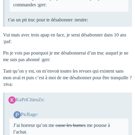
commandes :grrr:
t’as un pti truc pour te désabonner :neutre:
Vui mais avec trois apap en face, je serai désabonner dans 10 ans
:paf:
Pis je vois pas pourquoi je me désabonnerai d’un truc auquel je ne
me suis pas abonné :grrr:
Tant qu’on y est, on m’envoit toutes les revues qui existent sans
mon aval et puis c’est à moi de me désabonner pour être tranquille ?
:riva:
KaPriChieuZe:
PicRage:
J’ai horreur qu’on me
casse les burnes
me pousse à
l’achat.