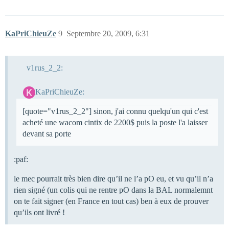
KaPriChieuZe
9
Septembre 20, 2009, 6:31
v1rus_2_2:
KaPriChieuZe:
[quote="v1rus_2_2"] sinon, j'ai connu quelqu'un qui c'est
acheté une wacom cintix de 2200$ puis la poste l'a laisser
devant sa porte
:paf:
le mec pourrait très bien dire qu’il ne l’a pO eu, et vu qu’il n’a
rien signé (un colis qui ne rentre pO dans la BAL normalemnt
on te fait signer (en France en tout cas) ben à eux de prouver
qu’ils ont livré !