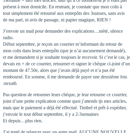
1semaine + tard mes articles, sauf qu’à ce moment-là je n’étais pas
présent à mon domicile. En rentrant, je constate que mon colis à
tout simplement été retourné aux entrepôts des 3suisses, sans avis
de ma part, ni avis de passage, ni papier magique, RIEN !
J’envoie un mail pour demander des explications…niété, silence
radio.
Début septembre, je reçois un courrier m’informant du retour de
mon colis dans leurs entrepôts (que je n’ai aucunement demandé),
et me demandent si je souhaite toujours le recevoir. Si c’est le cas, je
devais en + de ce courrier, retourner et signer le chèque ci-joint d’un
montant de 47.50e, alors que j’avais déjà payé et n’a pas été
remboursé. En somme, il me demande de payer une deuxième fois
:nexath
Pas question de retourner leurs chèque, je leur retourne ce courrier,
joint d’une petite explication comme quoi j’attends tjs mes articles,
mais que le paiement a déjà été effectué. Timbré et prêt à expédier,
j’envoie le tout début septembre, il y a 2-3semaines
Et depuis…plus rien.
J’ai tenté de relancer avec un autre mail, AUCUNE NOUVELLE,