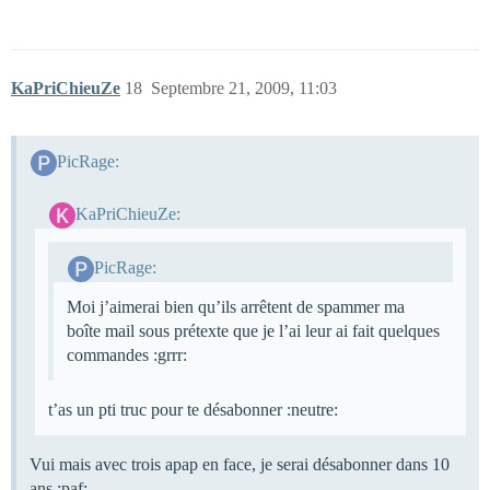
KaPriChieuZe
18
Septembre 21, 2009, 11:03
PicRage:
KaPriChieuZe:
PicRage:
Moi j’aimerai bien qu’ils arrêtent de spammer ma
boîte mail sous prétexte que je l’ai leur ai fait quelques
commandes :grrr:
t’as un pti truc pour te désabonner :neutre:
Vui mais avec trois apap en face, je serai désabonner dans 10
ans :paf: