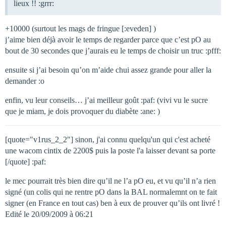
lieux !! :grrr:
+10000 (surtout les mags de fringue [:eveden] )
j’aime bien déjà avoir le temps de regarder parce que c’est pO au
bout de 30 secondes que j’aurais eu le temps de choisir un truc :pfff:
ensuite si j’ai besoin qu’on m’aide chui assez grande pour aller la
demander :o
enfin, vu leur conseils… j’ai meilleur goût :paf: (vivi vu le sucre
que je miam, je dois provoquer du diabète :ane: )
[quote="v1rus_2_2"] sinon, j'ai connu quelqu'un qui c'est acheté
une wacom cintix de 2200$ puis la poste l'a laisser devant sa porte
[/quote] :paf:
le mec pourrait très bien dire qu’il ne l’a pO eu, et vu qu’il n’a rien
signé (un colis qui ne rentre pO dans la BAL normalemnt on te fait
signer (en France en tout cas) ben à eux de prouver qu’ils ont livré !
Edité le 20/09/2009 à 06:21