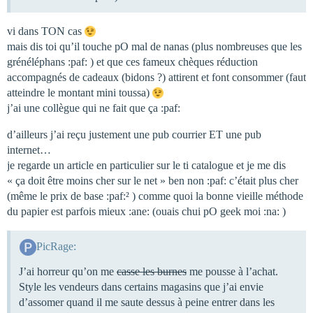
vi dans TON cas
mais dis toi qu’il touche pO mal de nanas (plus nombreuses que les
grénéléphans :paf: ) et que ces fameux chèques réduction
accompagnés de cadeaux (bidons ?) attirent et font consommer (faut
atteindre le montant mini toussa)
j’ai une collègue qui ne fait que ça :paf:
d’ailleurs j’ai reçu justement une pub courrier ET une pub
internet…
je regarde un article en particulier sur le ti catalogue et je me dis
« ça doit être moins cher sur le net » ben non :paf: c’était plus cher
(même le prix de base :paf:² ) comme quoi la bonne vieille méthode
du papier est parfois mieux :ane: (ouais chui pO geek moi :na: )
PicRage:
J’ai horreur qu’on me
casse les burnes
me pousse à l’achat.
Style les vendeurs dans certains magasins que j’ai envie
d’assomer quand il me saute dessus à peine entrer dans les