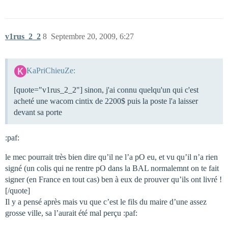
v1rus_2_2
8
Septembre 20, 2009, 6:27
KaPriChieuZe:
[quote="v1rus_2_2"] sinon, j'ai connu quelqu'un qui c'est
acheté une wacom cintix de 2200$ puis la poste l'a laisser
devant sa porte
:paf:
le mec pourrait très bien dire qu’il ne l’a pO eu, et vu qu’il n’a rien
signé (un colis qui ne rentre pO dans la BAL normalemnt on te fait
signer (en France en tout cas) ben à eux de prouver qu’ils ont livré !
[/quote]
Il y a pensé après mais vu que c’est le fils du maire d’une assez
grosse ville, sa l’aurait été mal perçu :paf: