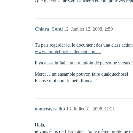
Que me conseillez-vous? Merci encore pour vos rép
Chiara_Conti
12
Janvier 12, 2008, 2:50
Tu pais regarder ici le document des una class actio
www.hpnotebooksettlement.com…
Il ya aussi in Italie une reunioin de personne versus
Merci …tut ansamble pouvon faire qualquechose!
Escuse moi pour le petit francais!
nomerayeselhp
13
Juillet 31, 2008, 11:21
Hola,
je vous écris de l’Espagne. J’ai le même problème d