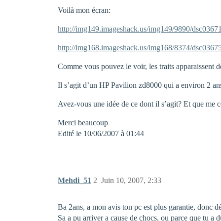
Voilà mon écran:
http://img149.imageshack.us/img149/9890/dsc0367
http://img168.imageshack.us/img168/8374/dsc0367
Comme vous pouvez le voir, les traits apparaissen
Il s’agit d’un HP Pavilion zd8000 qui a environ 2 an
Avez-vous une idée de ce dont il s’agit? Et que me 
Merci beaucoup
Edité le 10/06/2007 à 01:44
Mehdi_51
2
Juin 10, 2007, 2:33
Ba 2ans, a mon avis ton pc est plus garantie, donc 
Sa a pu arriver a cause de chocs, ou parce que tu a du