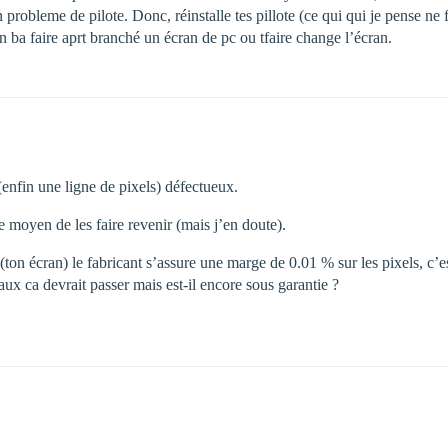
un probleme de pilote. Donc, réinstalle tes pillote (ce qui qui je pense n
ien ba faire aprt branché un écran de pc ou tfaire change l’écran.
(enfin une ligne de pixels) défectueux.
re moyen de les faire revenir (mais j’en doute).
 (ton écran) le fabricant s’assure une marge de 0.01 % sur les pixels, c’e
caux ca devrait passer mais est-il encore sous garantie ?