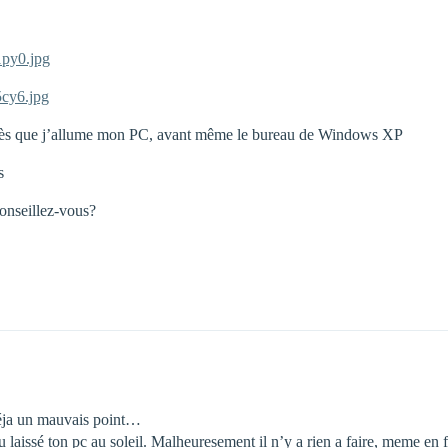
1py0.jpg
5cy6.jpg
t dès que j’allume mon PC, avant même le bureau de Windows XP
s
conseillez-vous?
déja un mauvais point…
 laissé ton pc au soleil. Malheuresement il n’y a rien a faire, meme en f