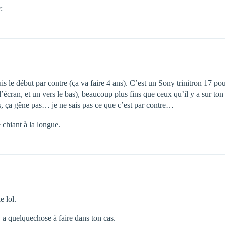
:
 le début par contre (ça va faire 4 ans). C’est un Sony trinitron 17 po
 l’écran, et un vers le bas), beaucoup plus fins que ceux qu’il y a sur to
os, ça gêne pas… je ne sais pas ce que c’est par contre…
 chiant à la longue.
e lol.
y a quelquechose à faire dans ton cas.