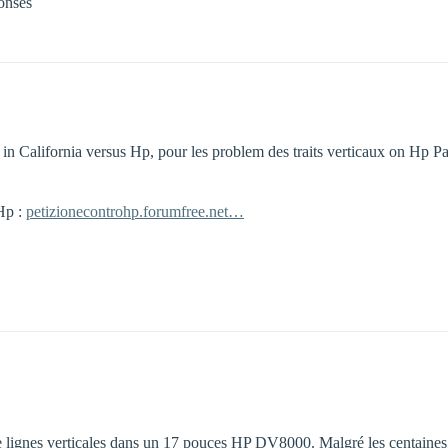
onses
n in California versus Hp, pour les problem des traits verticaux on Hp 
 Hp :
petizionecontrohp.forumfree.net…
e lignes verticales dans un 17 pouces HP DV8000. Malgré les centaines