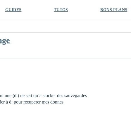
GUIDES
TUTOS
BONS PLANS
age
nt une (d:) ne sert qu’a stocker des sauvegardes
céder à d: pour recuperer mes donnes