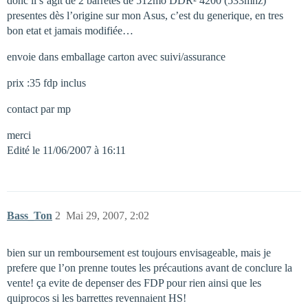
donc il s’agit de 2 barretes de 512mo DDR² 4200 (533mhz)
presentes dès l’origine sur mon Asus, c’est du generique, en tres
bon etat et jamais modifiée…
envoie dans emballage carton avec suivi/assurance
prix :35 fdp inclus
contact par mp
merci
Edité le 11/06/2007 à 16:11
Bass_Ton
2
Mai 29, 2007, 2:02
bien sur un remboursement est toujours envisageable, mais je
prefere que l’on prenne toutes les précautions avant de conclure la
vente! ça evite de depenser des FDP pour rien ainsi que les
quiprocos si les barrettes revennaient HS!