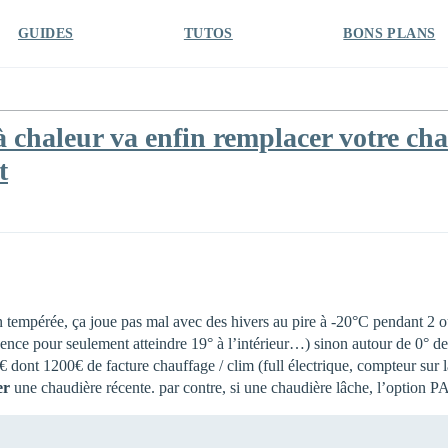
GUIDES
TUTOS
BONS PLANS
chaleur va enfin remplacer votre cha
t
empérée, ça joue pas mal avec des hivers au pire à -20°C pendant 2 ou 3 
nce pour seulement atteindre 19° à l’intérieur…) sinon autour de 0° de 
 dont 1200€ de facture chauffage / clim (full électrique, compteur sur l
er
une chaudière récente. par contre, si une chaudière lâche, l’option PA