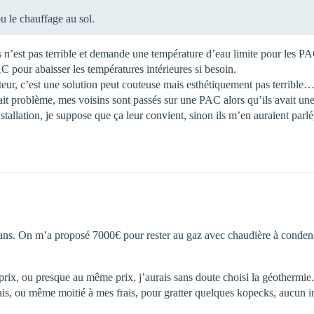
u le chauffage au sol.
s n’est pas terrible et demande une température d’eau limite pour les PA
C pour abaisser les températures intérieures si besoin.
iateur, c’est une solution peut couteuse mais esthétiquement pas terrible
sait problème, mes voisins sont passés sur une PAC alors qu’ils avait un
nstallation, je suppose que ça leur convient, sinon ils m’en auraient par
5 ans. On m’a proposé 7000€ pour rester au gaz avec chaudière à conden
rix, ou presque au même prix, j’aurais sans doute choisi la géothermie.
ais, ou même moitié à mes frais, pour gratter quelques kopecks, aucun in