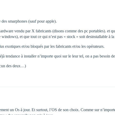
 des smarphones (sauf pour apple).
rdware vendu par X fabricants (disons comme des pc portables). et que 
ndows), et que tout ce qui n’est pas « stock » soit desinstallable à la
s exotiques et/ou bloqués par les fabricants et/ou les opérateurs.
à tendance à installer n’importe quoi sur le leur tel, on a pas besoin de
aucun des deux…)
lement un Os à jour. Et surtout, l’OS de son choix. Comme sur n’importe